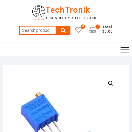
Skip
TechTronik
to
content
TECHNOLOGY & ELECTRONICS
0
0
Total
Search
$0.00
for: