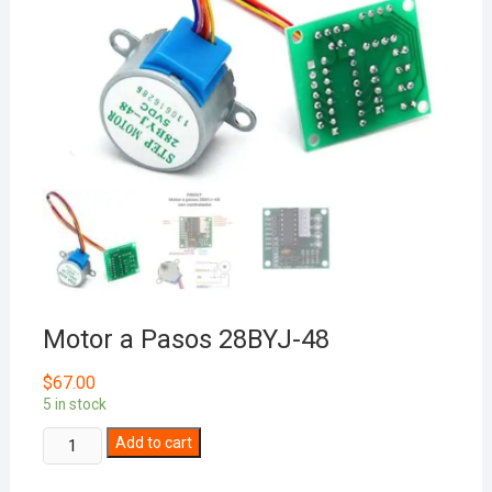
Motor a Pasos 28BYJ-48
$
67.00
5 in stock
Motor
Add to cart
a
Pasos