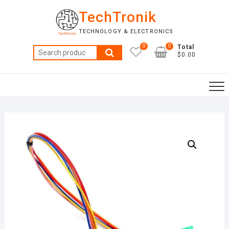
Skip
TechTronik
to
content
TECHNOLOGY & ELECTRONICS
0
0
Total
Search
$0.00
for: